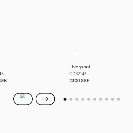
Liverpool
48
GD32143
SEK
2300
SEK
0
1
2
3
4
5
6
7
8
9