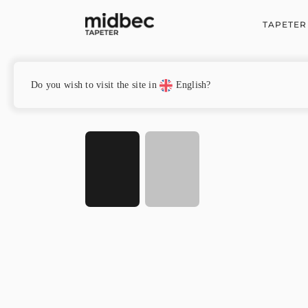
TAPETER
Hem
/
Grafico
/ Liverpool – GD32144
Do you wish to visit the site in
English?