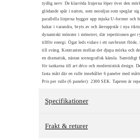
tydlig nerv. De klarröda linjerna löper över den mör
glödande spår i natten, som neonljus som speglar sig 
parallella linjerna bygger upp mjuka U-former och h
hakar i varandra, bryts av och återuppstår i nya riktn
dynamiskt mönster i mönstret, där repetitionen ger 
tillför energi. Ögat leds vidare i ett oavbrutet flöde,
till sväng. Kontrasten mellan det djupa mörka och de
en dramatisk, nästan scenografisk känsla. Samtidigt 
för tankarna till art déco och modernistisk design. D
fasta mått där en rulle innehåller 6 paneler med måt
Pris per rulle (6 paneler): 2300 SEK. Tapeten är repe
Specifikationer
Frakt & returer