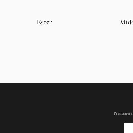
Ester
Mido
Prenumera 
Newsletter