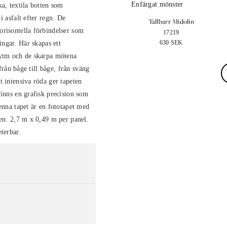
ka, textila botten som
i asfalt efter regn. De
Tallbarr Midolin
orisontella förbindelser som
17219
630
SEK
ingar. Här skapas ett
rytm och de skarpa mötena
 från båge till båge, från sväng
t intensiva röda ger tapeten
finns en grafisk precision som
enna tapet är en fototapet med
ten: 2,7 m x 0,49 m per panel.
terbar.