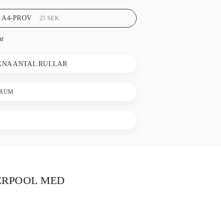
 A4-PROV
25
SEK
ar
KNA ANTAL RULLAR
 RUM
ERPOOL MED