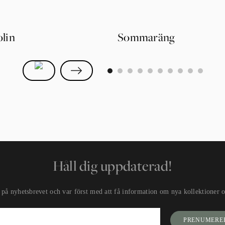
lin
Sommaräng
0
1
2
3
4
5
6
7
8
9
Håll dig uppdaterad!
på nyhetsbrevet och var först med att få information om nya kollektioner oc
PRENUMERE