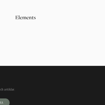
Elements
Kulör
h artiklar.
RA