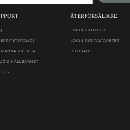
UPPORT
ÅTERFÖRSÄLJARE
Q
LOGIN E-HANDEL
TEGRITETSPOLICY
LOGIN DIGITALTAPETER
LMÄNNA VILLKOR
BILDBANK
LJÖ & HÅLLBARHET
 OSS