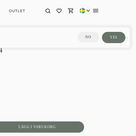
OUTLET
NO
YES
4
LÄGG I VARUKORG