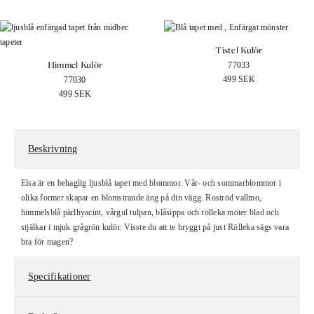
Tistel Kulör
Himmel Kulör
77033
499
SEK
77030
499
SEK
Beskrivning
Elsa är en behaglig ljusblå tapet med blommor. Vår- och sommarblommor i
olika former skapar en blomstrande äng på din vägg. Roströd vallmo,
himmelsblå pärlhyacint, vårgul tulpan, blåsippa och rölleka möter blad och
stjälkar i mjuk grågrön kulör. Visste du att te bryggt på just Rölleka sägs vara
bra för magen?
Specifikationer