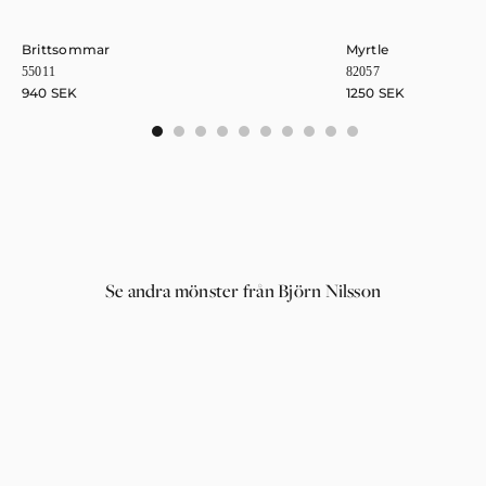
Brittsommar
Myrtle
55011
82057
940
SEK
1250
SEK
0
1
2
3
4
5
6
7
8
9
Se andra mönster från Björn Nilsson