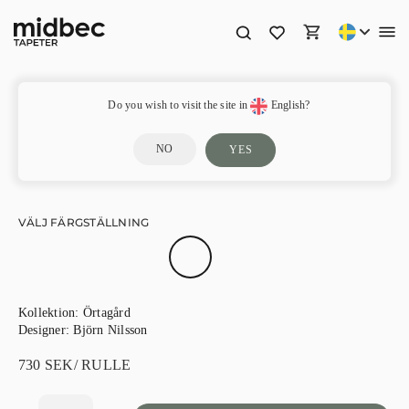
Elsa – 92104
Do you wish to visit the site in
English?
NO
YES
VÄLJ FÄRGSTÄLLNING
Kollektion:
Örtagård
Designer:
Björn Nilsson
730
SEK
/ RULLE