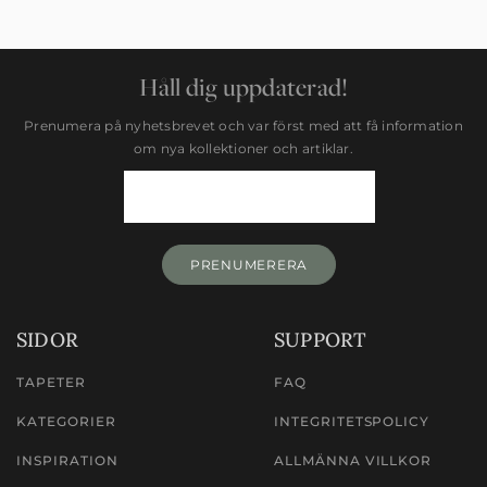
Håll dig uppdaterad!
Prenumera på nyhetsbrevet och var först med att få information
om nya kollektioner och artiklar.
Newsletter
Signup
PRENUMERERA
SIDOR
SUPPORT
TAPETER
FAQ
KATEGORIER
INTEGRITETSPOLICY
INSPIRATION
ALLMÄNNA VILLKOR