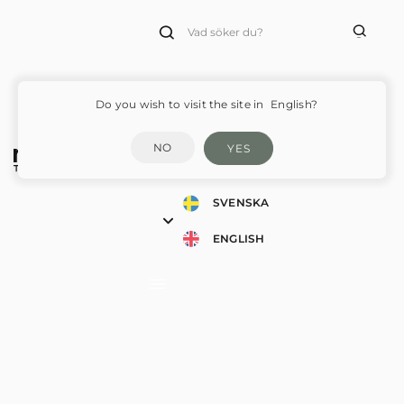
Products
search
Do you wish to visit the site in
English?
NO
YES
SVENSKA
ENGLISH